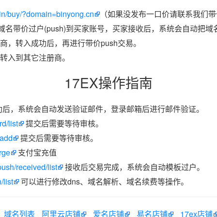
in/buy/?domain=binyong.cn
（如果没发布一口价请联系我们带价
把域名带价过户(push)到买家账号，买家接收后，系统会自动把
商，转入成功后，再进行带价push交易。
转入到其它注册商。
17EX操作指南
功后，系统会自动发送验证邮件，登录邮箱后进行邮件验证。
d/list
提交后需要等待审核。
/add
提交后需要等待审核。
rge
支付宝充值
ush/received/list
接收后交易完成，系统会自动模板过户。
list
可以进行修改dns、域名解析、域名续费等操作。
域名列表
阿里云店铺
爱名店铺
易名店铺
17ex店铺