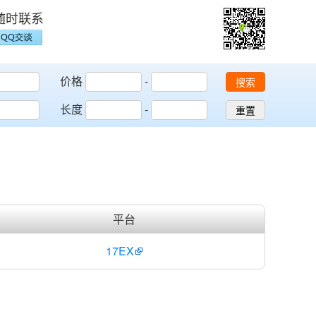
随时联系
价格
-
搜索
长度
-
重置
平台
17EX