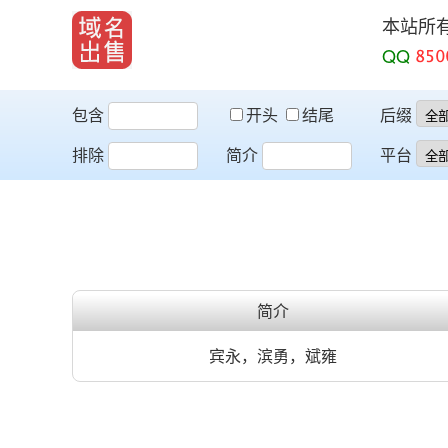
本站所
QQ
包含
开头
结尾
后缀
排除
简介
平台
简介
宾永，滨勇，斌雍